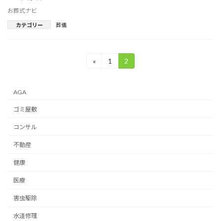
お葬式ナビ
カテゴリー
葬儀
投
«
1
2
固
固
定
定
稿
ペ
ペ
ー
ー
の
AGA
ジ
ジ
ペ
ゴミ屋敷
ー
コンサル
ジ
不動産
送
健康
り
医療
害虫駆除
水道修理