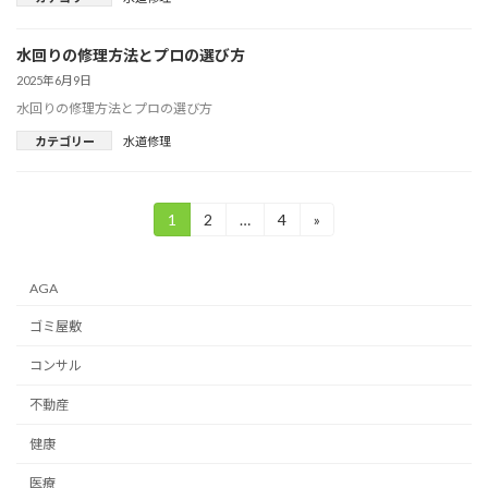
水回りの修理方法とプロの選び方
2025年6月9日
水回りの修理方法とプロの選び方
カテゴリー
水道修理
投
1
2
…
4
»
固
固
固
定
定
定
稿
ペ
ペ
ペ
ー
ー
ー
の
AGA
ジ
ジ
ジ
ペ
ゴミ屋敷
ー
コンサル
ジ
不動産
送
健康
り
医療