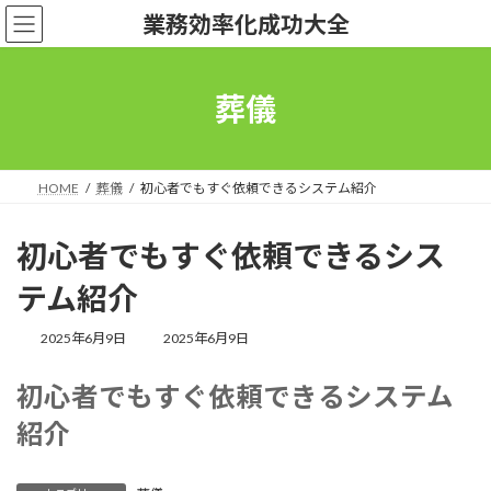
コ
ナ
業務効率化成功大全
ン
ビ
テ
ゲ
ン
ー
ツ
シ
葬儀
へ
ョ
ス
ン
キ
に
ッ
移
HOME
葬儀
初心者でもすぐ依頼できるシステム紹介
プ
動
初心者でもすぐ依頼できるシス
テム紹介
最
2025年6月9日
2025年6月9日
終
更
初心者でもすぐ依頼できるシステム
新
日
紹介
時
: