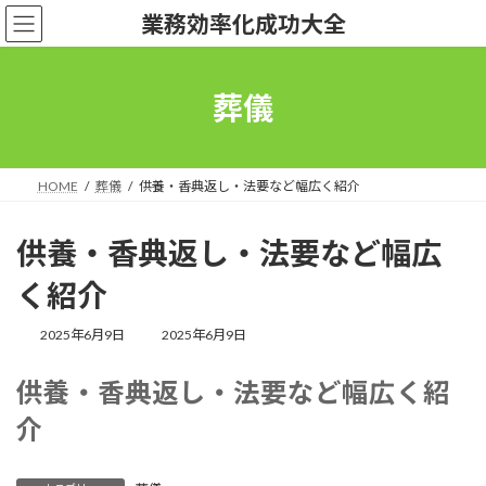
コ
ナ
業務効率化成功大全
ン
ビ
テ
ゲ
ン
ー
ツ
シ
葬儀
へ
ョ
ス
ン
キ
に
ッ
移
HOME
葬儀
供養・香典返し・法要など幅広く紹介
プ
動
供養・香典返し・法要など幅広
く紹介
最
2025年6月9日
2025年6月9日
終
更
供養・香典返し・法要など幅広く紹
新
日
介
時
: