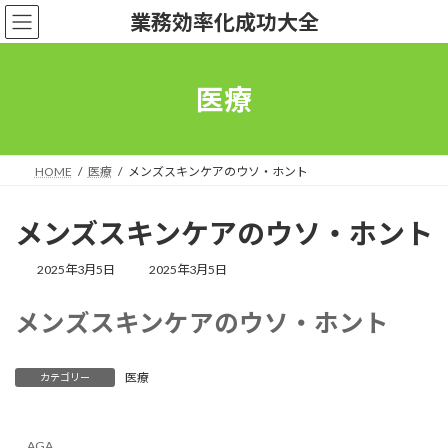
コ
ナ
業務効率化成功大全
ン
ビ
テ
ゲ
ン
ー
ツ
シ
医療
へ
ョ
ス
ン
キ
に
ッ
移
HOME
医療
メンズスキンケアのウソ・ホント
プ
動
メンズスキンケアのウソ・ホント
最
2025年3月5日
2025年3月5日
終
更
メンズスキンケアのウソ・ホント
新
日
時
:
医療
カテゴリー
AGA