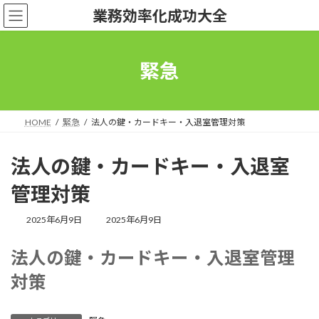
コ
ナ
業務効率化成功大全
ン
ビ
テ
ゲ
ン
ー
ツ
シ
緊急
へ
ョ
ス
ン
キ
に
ッ
移
HOME
緊急
法人の鍵・カードキー・入退室管理対策
プ
動
法人の鍵・カードキー・入退室
管理対策
最
2025年6月9日
2025年6月9日
終
更
法人の鍵・カードキー・入退室管理
新
日
対策
時
: