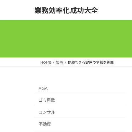
コ
ナ
業務効率化成功大全
ン
ビ
テ
ゲ
ン
ー
ツ
シ
へ
ョ
ス
ン
キ
に
ッ
移
HOME
緊急
信頼できる鍵屋の情報を網羅
プ
動
AGA
ゴミ屋敷
コンサル
不動産