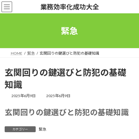
コ
ナ
業務効率化成功大全
ン
ビ
テ
ゲ
ン
ー
ツ
シ
緊急
へ
ョ
ス
ン
キ
に
ッ
移
HOME
緊急
玄関回りの鍵選びと防犯の基礎知識
プ
動
玄関回りの鍵選びと防犯の基礎
知識
最
2025年6月9日
2025年6月9日
終
更
玄関回りの鍵選びと防犯の基礎知識
新
日
時
:
緊急
カテゴリー