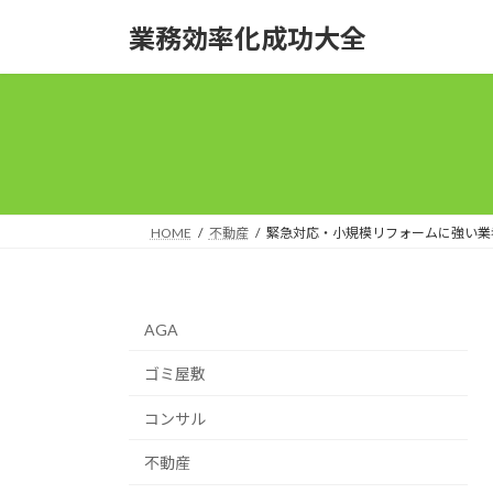
コ
ナ
業務効率化成功大全
ン
ビ
テ
ゲ
ン
ー
ツ
シ
へ
ョ
ス
ン
キ
に
ッ
移
HOME
不動産
緊急対応・小規模リフォームに強い業
プ
動
AGA
ゴミ屋敷
コンサル
不動産