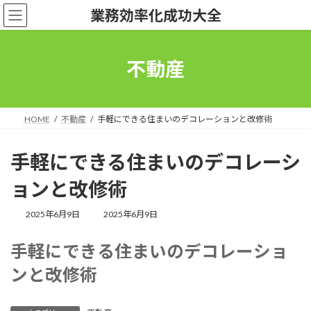
コ
ナ
業務効率化成功大全
ン
ビ
テ
ゲ
ン
ー
ツ
シ
不動産
へ
ョ
ス
ン
キ
に
ッ
移
HOME
不動産
手軽にできる住まいのデコレーションと改修術
プ
動
手軽にできる住まいのデコレーシ
ョンと改修術
最
2025年6月9日
2025年6月9日
終
更
手軽にできる住まいのデコレーショ
新
日
ンと改修術
時
: