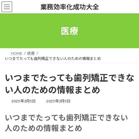
コ
ナ
業務効率化成功大全
ン
ビ
テ
ゲ
ン
ー
ツ
シ
医療
へ
ョ
ス
ン
キ
に
ッ
移
HOME
医療
プ
動
いつまでたっても歯列矯正できない人のための情報まとめ
いつまでたっても歯列矯正できな
い人のための情報まとめ
最
2025年3月5日
2025年3月5日
終
更
いつまでたっても歯列矯正できない
新
日
人のための情報まとめ
時
: