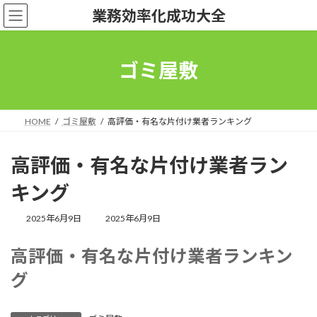
コ
ナ
業務効率化成功大全
ン
ビ
テ
ゲ
ン
ー
ツ
シ
ゴミ屋敷
へ
ョ
ス
ン
キ
に
ッ
移
HOME
ゴミ屋敷
高評価・有名な片付け業者ランキング
プ
動
高評価・有名な片付け業者ラン
キング
最
2025年6月9日
2025年6月9日
終
更
高評価・有名な片付け業者ランキン
新
日
グ
時
: