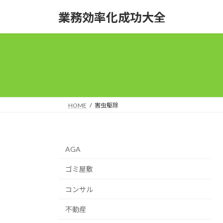
コ
ナ
業務効率化成功大全
ン
ビ
テ
ゲ
ン
ー
ツ
シ
へ
ョ
ス
ン
キ
に
ッ
移
HOME
害虫駆除
プ
動
AGA
ゴミ屋敷
コンサル
不動産